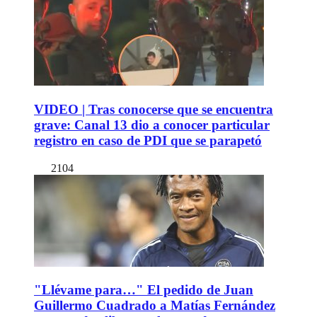
VIDEO | Tras conocerse que se encuentra
grave: Canal 13 dio a conocer particular
registro en caso de PDI que se parapetó
2104
"Llévame para…" El pedido de Juan
Guillermo Cuadrado a Matías Fernández