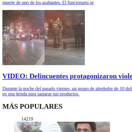
muerte de uno de los asaltantes. El funcionario se
VIDEO: Delincuentes protagonizaron violen
Durante la noche del pasado viernes, un grupo de alrededor de 10 deli
en una tienda para saquear sus productos.
MÁS POPULARES
14219