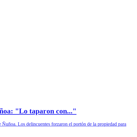
ñoa: "Lo taparon con..."
e Ñuñoa. Los delincuentes forzaron el portón de la propiedad para