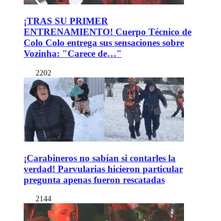
¡TRAS SU PRIMER
ENTRENAMIENTO! Cuerpo Técnico de
Colo Colo entrega sus sensaciones sobre
Vozinha: "Carece de…"
2202
¡Carabineros no sabían si contarles la
verdad! Parvularias hicieron particular
pregunta apenas fueron rescatadas
2144