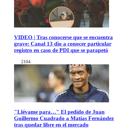
VIDEO | Tras conocerse que se encuentra
grave: Canal 13 dio a conocer particular
registro en caso de PDI que se parapetó
2104
"Llévame para…" El pedido de Juan
Guillermo Cuadrado a Matías Fernández
tras quedar libre en el mercado