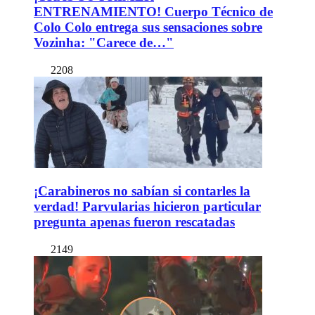
ENTRENAMIENTO! Cuerpo Técnico de
Colo Colo entrega sus sensaciones sobre
Vozinha: "Carece de…"
2208
¡Carabineros no sabían si contarles la
verdad! Parvularias hicieron particular
pregunta apenas fueron rescatadas
2149