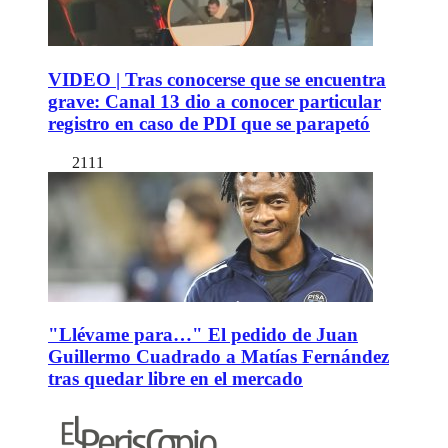
VIDEO | Tras conocerse que se encuentra
grave: Canal 13 dio a conocer particular
registro en caso de PDI que se parapetó
2111
"Llévame para…" El pedido de Juan
Guillermo Cuadrado a Matías Fernández
tras quedar libre en el mercado