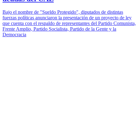
Bajo el nombre de "Sueldo Protegido", diputados de distintas
fuerzas políticas anunciaron la presentación de un proyecto de ley
que cuenta con el respaldo de representantes del Partido Comunista,
Frente Amplio, Partido Socialista, Partido de la Gente y la
Democracia