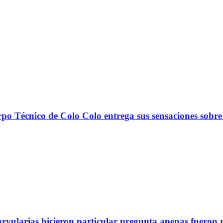
nico de Colo Colo entrega sus sensaciones sobre
arvularias hicieron particular pregunta apenas fueron 