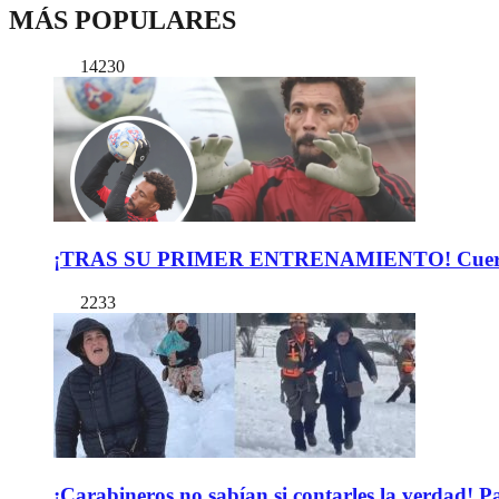
MÁS POPULARES
14230
¡TRAS SU PRIMER ENTRENAMIENTO! Cuerpo Téc
2233
¡Carabineros no sabían si contarles la verdad! P