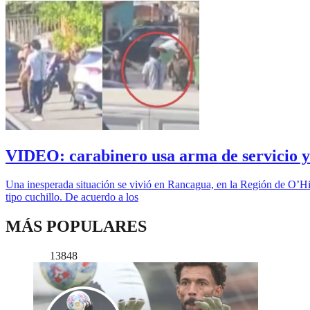
VIDEO: carabinero usa arma de servicio y 
Una inesperada situación se vivió en Rancagua, en la Región de O’Hig
tipo cuchillo. De acuerdo a los
MÁS POPULARES
13848