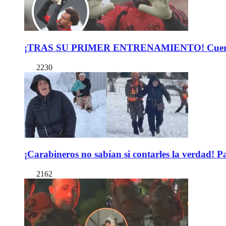
¡TRAS SU PRIMER ENTRENAMIENTO! Cuerpo Téc
2230
¡Carabineros no sabían si contarles la verdad! P
2162