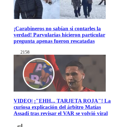
¡Carabineros no sabían si contarles la
verdad! Parvularias hicieron particular
pregunta apenas fueron rescatadas
2158
VIDEO| ¡"EHH... TARJETA ROJA"! La
curiosa explicación del árbitro Matías
Assadi tras revisar el VAR se volvió viral