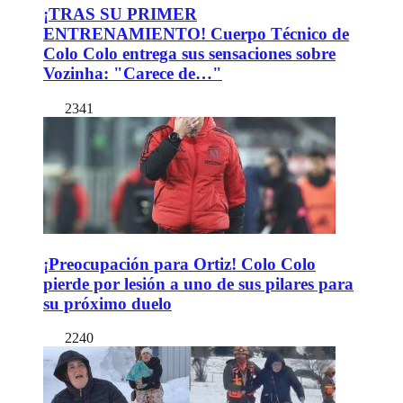
¡TRAS SU PRIMER
ENTRENAMIENTO! Cuerpo Técnico de
Colo Colo entrega sus sensaciones sobre
Vozinha: "Carece de…"
2341
¡Preocupación para Ortiz! Colo Colo
pierde por lesión a uno de sus pilares para
su próximo duelo
2240