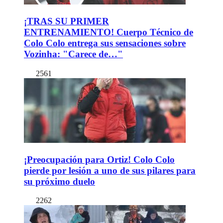
¡TRAS SU PRIMER
ENTRENAMIENTO! Cuerpo Técnico de
Colo Colo entrega sus sensaciones sobre
Vozinha: "Carece de…"
2561
¡Preocupación para Ortiz! Colo Colo
pierde por lesión a uno de sus pilares para
su próximo duelo
2262