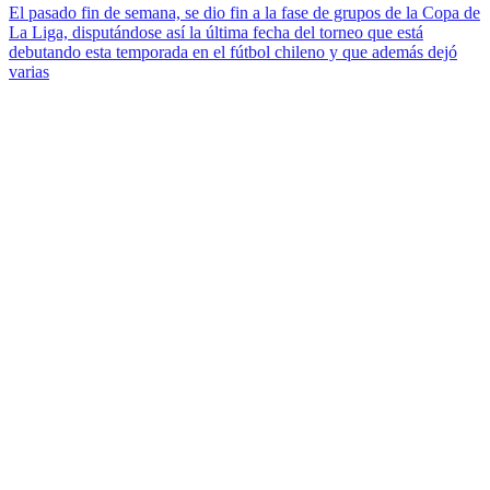
El pasado fin de semana, se dio fin a la fase de grupos de la Copa de
La Liga, disputándose así la última fecha del torneo que está
debutando esta temporada en el fútbol chileno y que además dejó
varias