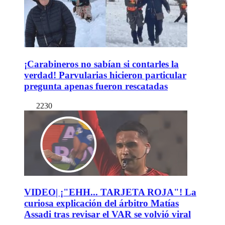
¡Carabineros no sabían si contarles la
verdad! Parvularias hicieron particular
pregunta apenas fueron rescatadas
2230
VIDEO| ¡"EHH... TARJETA ROJA"! La
curiosa explicación del árbitro Matías
Assadi tras revisar el VAR se volvió viral