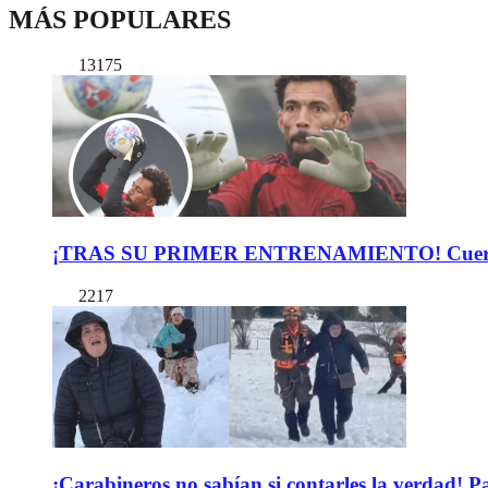
MÁS POPULARES
13175
¡TRAS SU PRIMER ENTRENAMIENTO! Cuerpo Téc
2217
¡Carabineros no sabían si contarles la verdad! P