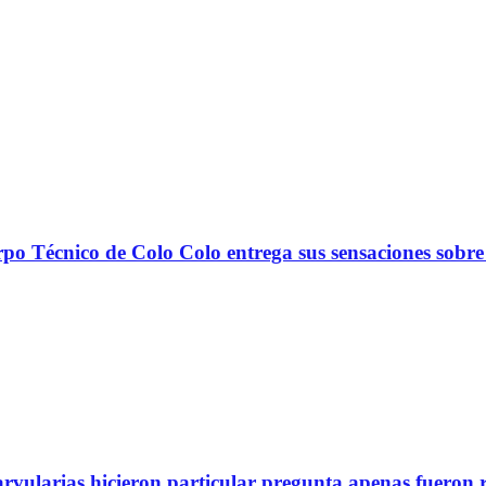
nico de Colo Colo entrega sus sensaciones sobre
arvularias hicieron particular pregunta apenas fueron 