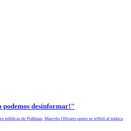
¡No podemos desinformar!"
es públicas de Pullman, Marcelo Olivares quien se refirió al trágico