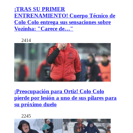
¡TRAS SU PRIMER
ENTRENAMIENTO! Cuerpo Técnico de
Colo Colo entrega sus sensaciones sobre
Vozinha: "Carece de…"
2414
¡Preocupación para Ortiz! Colo Colo
pierde por lesión a uno de sus pilares para
su próximo duelo
2245