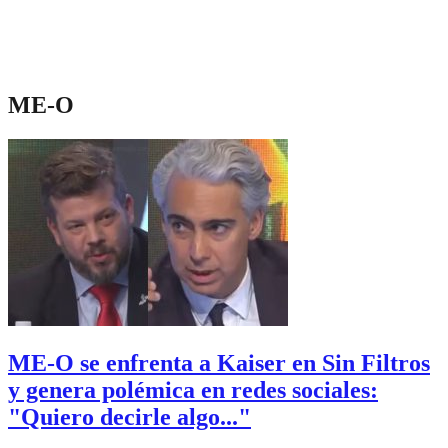
ME-O
ME-O se enfrenta a Kaiser en Sin Filtros
y genera polémica en redes sociales:
"Quiero decirle algo..."