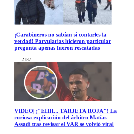
¡Carabineros no sabían si contarles la
verdad! Parvularias hicieron particular
pregunta apenas fueron rescatadas
2187
VIDEO| ¡"EHH... TARJETA ROJA"! La
curiosa explicación del árbitro Matías
Assadi tras revisar el VAR se volvió viral