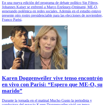
En una nueva edición del programa de debate político Sin Filtros,
Johannes Kaiser se enfrentó a Marco Enríquez-Ominami, ME-O,
generando polémica en redes sociales. Además en el estudio estuvo
presente otro rostro presidenciable para las elecciones de noviembre,
Franco Parisi,
Karen Doggenweiler vive tenso encontrón
en vivo con Parisi: “Espero que ME-O, su
marido”
Durante la jornada en el matinal Mucho Gusto la periodista y
conductora del espacio Karen Doggenweiler vivió un tenso