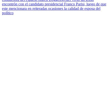
encontrón con el candidato presidencial Franco Parisi, luego de que
este mencionara en reiteradas ocasiones la calidad de esposa del
político