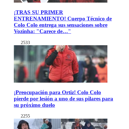
¡TRAS SU PRIMER
ENTRENAMIENTO! Cuerpo Técnico de
Colo Colo entrega sus sensaciones sobre
Vozinha: "Carece de…"
2533
¡Preocupación para Ortiz! Colo Colo
pierde por lesión a uno de sus pilares para
su próximo duelo
2255