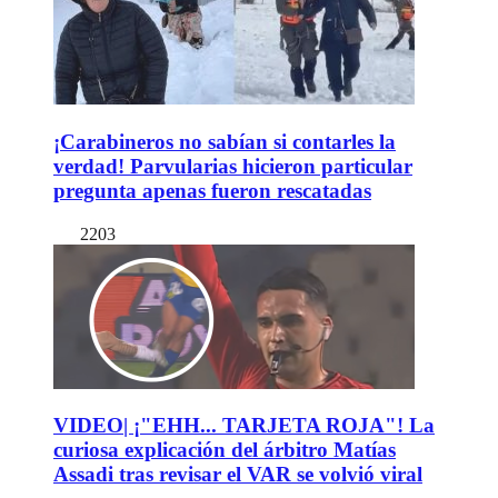
¡Carabineros no sabían si contarles la
verdad! Parvularias hicieron particular
pregunta apenas fueron rescatadas
2203
VIDEO| ¡"EHH... TARJETA ROJA"! La
curiosa explicación del árbitro Matías
Assadi tras revisar el VAR se volvió viral