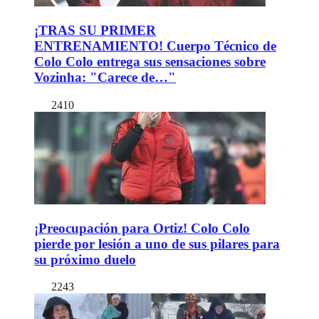
¡TRAS SU PRIMER
ENTRENAMIENTO! Cuerpo Técnico de
Colo Colo entrega sus sensaciones sobre
Vozinha: "Carece de…"
2410
¡Preocupación para Ortiz! Colo Colo
pierde por lesión a uno de sus pilares para
su próximo duelo
2243