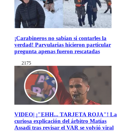
¡Carabineros no sabían si contarles la
verdad! Parvularias hicieron particular
pregunta apenas fueron rescatadas
2175
VIDEO| ¡"EHH... TARJETA ROJA"! La
curiosa explicación del árbitro Matías
Assadi tras revisar el VAR se volvió viral