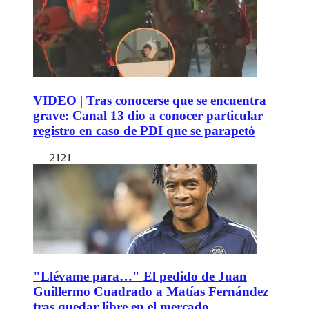
VIDEO | Tras conocerse que se encuentra
grave: Canal 13 dio a conocer particular
registro en caso de PDI que se parapetó
2121
"Llévame para…" El pedido de Juan
Guillermo Cuadrado a Matías Fernández
tras quedar libre en el mercado