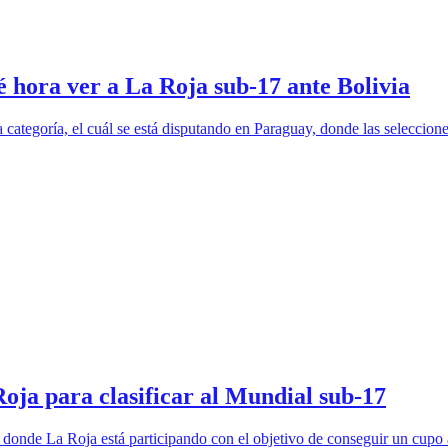
é hora ver a La Roja sub-17 ante Bolivia
ategoría, el cuál se está disputando en Paraguay, donde las selecciones
oja para clasificar al Mundial sub-17
donde La Roja está participando con el objetivo de conseguir un cupo 