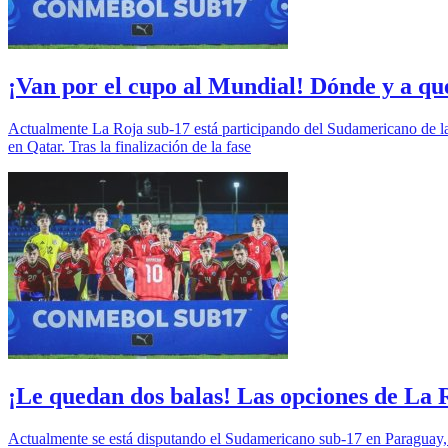
¡Van por el cupo al Mundial! Dónde y a qu
Actualmente La Roja sub-17 está participando del Sudamericano de la c
en Qatar. Tras la finalización de la fase
¡Le quedan dos balas! Las opciones de La R
Actualmente se está disputando el Sudamericano sub-17 en Paraguay, 