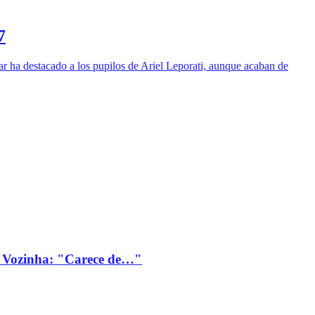
7
ar ha destacado a los pupilos de Ariel Leporati, aunque acaban de
 Vozinha: "Carece de…"