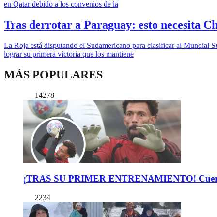
en Qatar debido a los convenios de la
Tras derrotar a Paraguay: esto necesita Ch
La Roja está disputando el Sudamericano para clasificar al Mundial S
lograr su primera victoria que los mantiene
MÁS POPULARES
14278
¡TRAS SU PRIMER ENTRENAMIENTO! Cuerpo Téc
2234