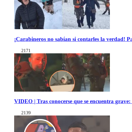
¡Carabineros no sabían si contarles la verdad! P
2171
VIDEO | Tras conocerse que se encuentra grave: 
2139