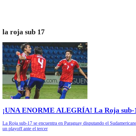
la roja sub 17
¡UNA ENORME ALEGRÍA! La Roja sub-17 lo
La Roja sub-17 se encuentra en Paraguay disputando el Sudamericano par
un playoff ante el tercer