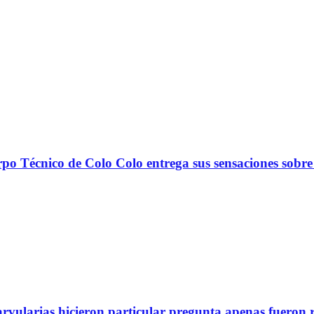
nico de Colo Colo entrega sus sensaciones sobre
arvularias hicieron particular pregunta apenas fueron 