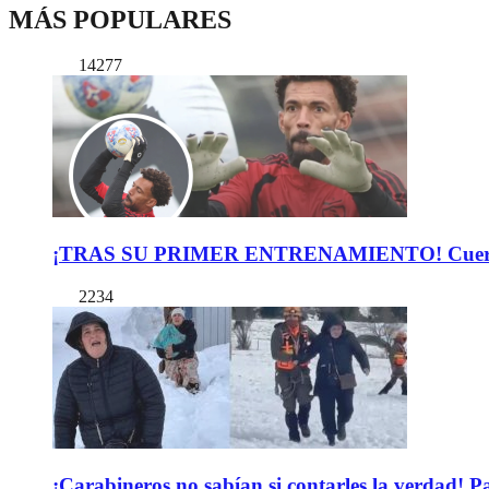
MÁS POPULARES
14277
¡TRAS SU PRIMER ENTRENAMIENTO! Cuerpo Téc
2234
¡Carabineros no sabían si contarles la verdad! P