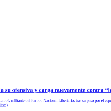
a su ofensiva y carga nuevamente contra “lo
abbé, militante del Partido Nacional Libertario, tras su paso por el e
ista)