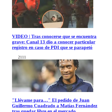
VIDEO | Tras conocerse que se encuentra
grave: Canal 13 dio a conocer particular
registro en caso de PDI que se parapetó
2111
"Llévame para…" El pedido de Juan
Guillermo Cuadrado a Matías Fernández
tras quedar libre en el mercado