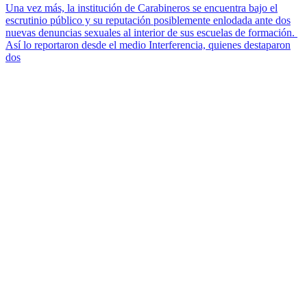
Una vez más, la institución de Carabineros se encuentra bajo el
escrutinio público y su reputación posiblemente enlodada ante dos
nuevas denuncias sexuales al interior de sus escuelas de formación.
Así lo reportaron desde el medio Interferencia, quienes destaparon
dos