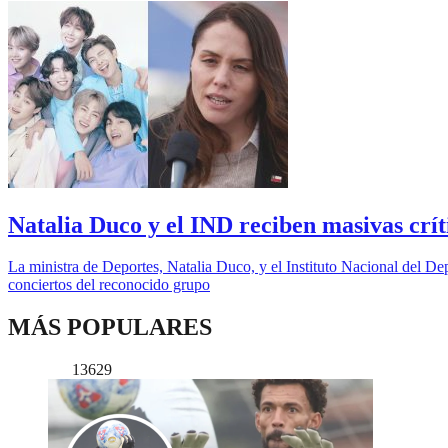
Natalia Duco y el IND reciben masivas cr
La ministra de Deportes, Natalia Duco, y el Instituto Nacional del Depor
conciertos del reconocido grupo
MÁS POPULARES
13629