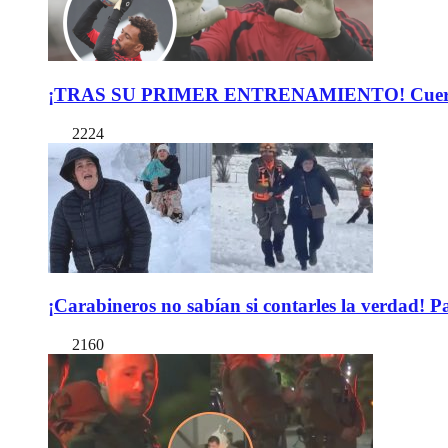
¡TRAS SU PRIMER ENTRENAMIENTO! Cuerpo Téc
2224
¡Carabineros no sabían si contarles la verdad! P
2160