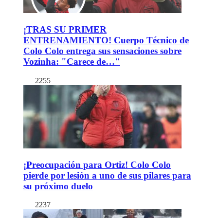
¡TRAS SU PRIMER
ENTRENAMIENTO! Cuerpo Técnico de
Colo Colo entrega sus sensaciones sobre
Vozinha: "Carece de…"
2255
¡Preocupación para Ortiz! Colo Colo
pierde por lesión a uno de sus pilares para
su próximo duelo
2237