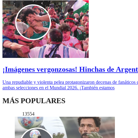
¡Imágenes vergonzosas! Hinchas de Argenti
Una repudiable y violenta pelea protagonizaron decenas de fanáticos 
ambas selecciones en el Mundial 2026. ¡También estamos
MÁS POPULARES
13554