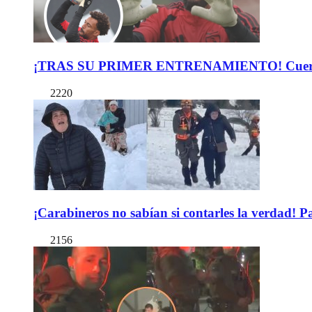
¡TRAS SU PRIMER ENTRENAMIENTO! Cuerpo Téc
2220
¡Carabineros no sabían si contarles la verdad! P
2156