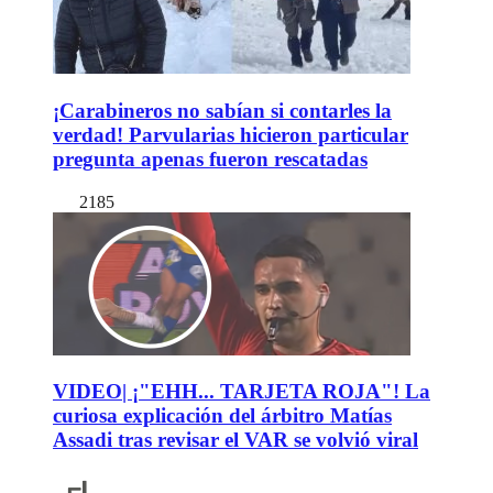
¡Carabineros no sabían si contarles la
verdad! Parvularias hicieron particular
pregunta apenas fueron rescatadas
2185
VIDEO| ¡"EHH... TARJETA ROJA"! La
curiosa explicación del árbitro Matías
Assadi tras revisar el VAR se volvió viral