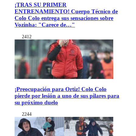
¡TRAS SU PRIMER
ENTRENAMIENTO! Cuerpo Técnico de
Colo Colo entrega sus sensaciones sobre
Vozinha: "Carece de…"
2412
¡Preocupación para Ortiz! Colo Colo
pierde por lesión a uno de sus pilares para
su próximo duelo
2244