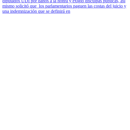
diputados UDI por daños a la honra y exigió disculpas públicas, así
mismo solicitó que los parlamentarios paguen las costas del juicio y
una indemnización que se definirá en