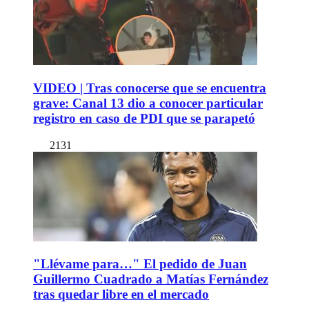
VIDEO | Tras conocerse que se encuentra
grave: Canal 13 dio a conocer particular
registro en caso de PDI que se parapetó
2131
"Llévame para…" El pedido de Juan
Guillermo Cuadrado a Matías Fernández
tras quedar libre en el mercado