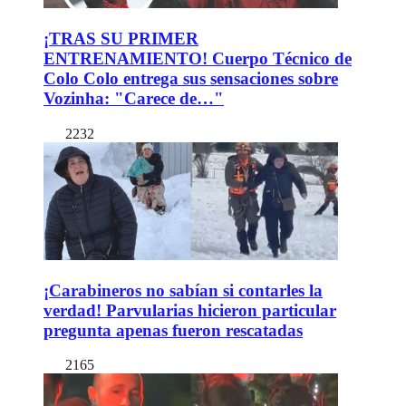
¡TRAS SU PRIMER
ENTRENAMIENTO! Cuerpo Técnico de
Colo Colo entrega sus sensaciones sobre
Vozinha: "Carece de…"
2232
¡Carabineros no sabían si contarles la
verdad! Parvularias hicieron particular
pregunta apenas fueron rescatadas
2165