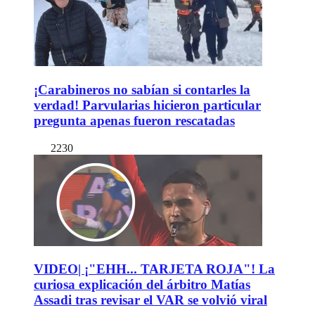
¡Carabineros no sabían si contarles la
verdad! Parvularias hicieron particular
pregunta apenas fueron rescatadas
2230
VIDEO| ¡"EHH... TARJETA ROJA"! La
curiosa explicación del árbitro Matías
Assadi tras revisar el VAR se volvió viral