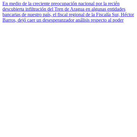
En medio de la creciente preocupación nacional por la recién
descubierta infiltración del Tren de Aragua en algunas entidades
bancarias de nuestro país, el fiscal regional de la Fiscalía Sur, Héctor
Barros, dejó caer un desesperanzador análisis respecto al poder