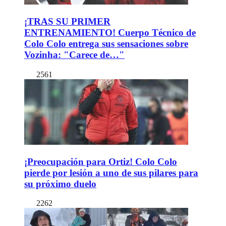
¡TRAS SU PRIMER
ENTRENAMIENTO! Cuerpo Técnico de
Colo Colo entrega sus sensaciones sobre
Vozinha: "Carece de…"
2561
¡Preocupación para Ortiz! Colo Colo
pierde por lesión a uno de sus pilares para
su próximo duelo
2262