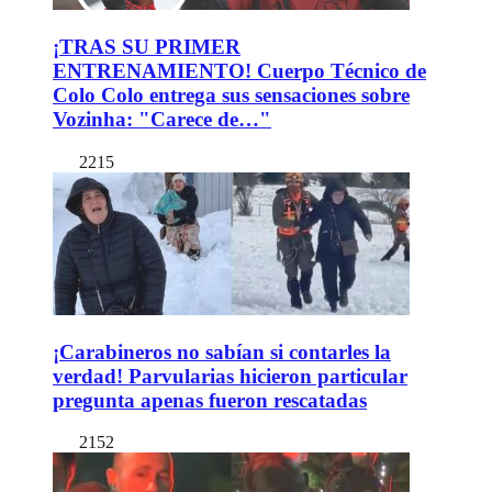
¡TRAS SU PRIMER
ENTRENAMIENTO! Cuerpo Técnico de
Colo Colo entrega sus sensaciones sobre
Vozinha: "Carece de…"
2215
¡Carabineros no sabían si contarles la
verdad! Parvularias hicieron particular
pregunta apenas fueron rescatadas
2152