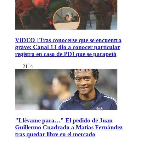
VIDEO | Tras conocerse que se encuentra
grave: Canal 13 dio a conocer particular
registro en caso de PDI que se parapetó
2114
"Llévame para…" El pedido de Juan
Guillermo Cuadrado a Matías Fernández
tras quedar libre en el mercado