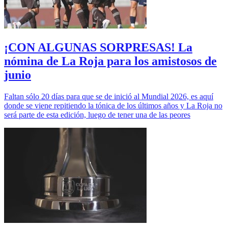
¡CON ALGUNAS SORPRESAS! La
nómina de La Roja para los amistosos de
junio
Faltan sólo 20 días para que se de inició al Mundial 2026, es aquí
donde se viene repitiendo la tónica de los últimos años y La Roja no
será parte de esta edición, luego de tener una de las peores