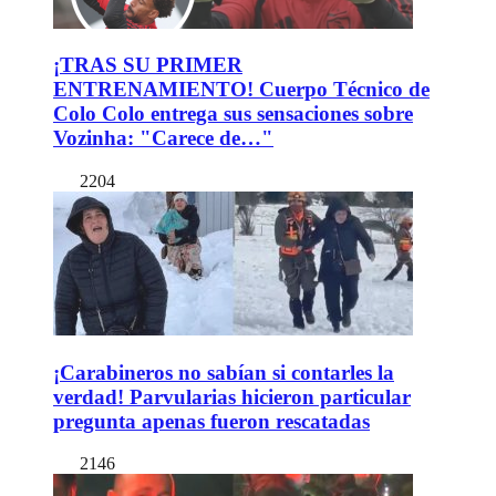
¡TRAS SU PRIMER
ENTRENAMIENTO! Cuerpo Técnico de
Colo Colo entrega sus sensaciones sobre
Vozinha: "Carece de…"
2204
¡Carabineros no sabían si contarles la
verdad! Parvularias hicieron particular
pregunta apenas fueron rescatadas
2146