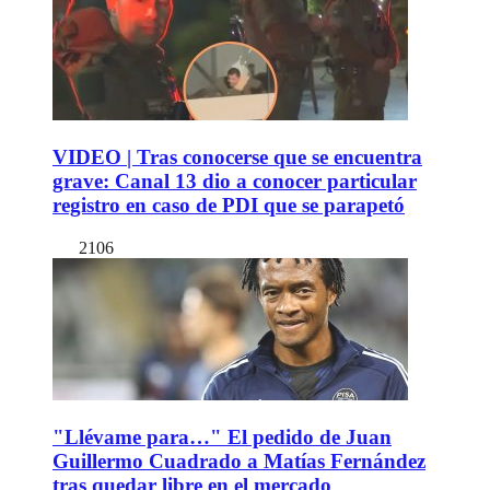
VIDEO | Tras conocerse que se encuentra
grave: Canal 13 dio a conocer particular
registro en caso de PDI que se parapetó
2106
"Llévame para…" El pedido de Juan
Guillermo Cuadrado a Matías Fernández
tras quedar libre en el mercado