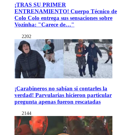
¡TRAS SU PRIMER
ENTRENAMIENTO! Cuerpo Técnico de
Colo Colo entrega sus sensaciones sobre
Vozinha: "Carece de…"
2202
¡Carabineros no sabían si contarles la
verdad! Parvularias hicieron particular
pregunta apenas fueron rescatadas
2144