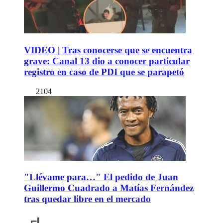
VIDEO | Tras conocerse que se encuentra
grave: Canal 13 dio a conocer particular
registro en caso de PDI que se parapetó
2104
"Llévame para…" El pedido de Juan
Guillermo Cuadrado a Matías Fernández
tras quedar libre en el mercado