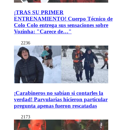
¡TRAS SU PRIMER
ENTRENAMIENTO! Cuerpo Técnico de
Colo Colo entrega sus sensaciones sobre
Vozinha: "Carece de…"
2236
¡Carabineros no sabían si contarles la
verdad! Parvularias hicieron particular
pregunta apenas fueron rescatadas
2173