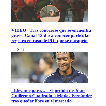
VIDEO | Tras conocerse que se encuentra
grave: Canal 13 dio a conocer particular
registro en caso de PDI que se parapetó
2111
"Llévame para…" El pedido de Juan
Guillermo Cuadrado a Matías Fernández
tras quedar libre en el mercado