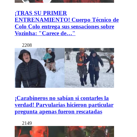
¡TRAS SU PRIMER
ENTRENAMIENTO! Cuerpo Técnico de
Colo Colo entrega sus sensaciones sobre
Vozinha: "Carece de…"
2208
¡Carabineros no sabían si contarles la
verdad! Parvularias hicieron particular
pregunta apenas fueron rescatadas
2149