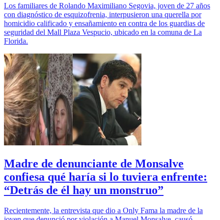
Los familiares de Rolando Maximiliano Segovia, joven de 27 años
con diagnóstico de esquizofrenia, interpusieron una querella por
homicidio calificado y ensañamiento en contra de los guardias de
seguridad del Mall Plaza Vespucio, ubicado en la comuna de La
Florida.
Madre de denunciante de Monsalve
confiesa qué haría si lo tuviera enfrente:
“Detrás de él hay un monstruo”
Recientemente, la entrevista que dio a Only Fama la madre de la
joven que denunció por violación a Manuel Monsalve, causó