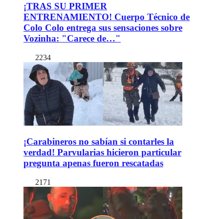
¡TRAS SU PRIMER
ENTRENAMIENTO! Cuerpo Técnico de
Colo Colo entrega sus sensaciones sobre
Vozinha: "Carece de…"
2234
¡Carabineros no sabían si contarles la
verdad! Parvularias hicieron particular
pregunta apenas fueron rescatadas
2171