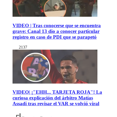
VIDEO | Tras conocerse que se encuentra
grave: Canal 13 dio a conocer particular
registro en caso de PDI que se parapetó
2137
VIDEO| ¡"EHH... TARJETA ROJA"! La
curiosa explicación del árbitro Matías
Assadi tras revisar el VAR se volvió viral