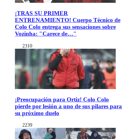
¡TRAS SU PRIMER
ENTRENAMIENTO! Cuerpo Técnico de
Colo Colo entrega sus sensaciones sobre
Vozinha: "Carece de…"
2310
¡Preocupación para Ortiz! Colo Colo
pierde por lesión a uno de sus pilares para
su próximo duelo
2239