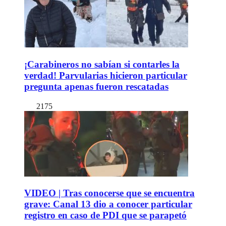
¡Carabineros no sabían si contarles la
verdad! Parvularias hicieron particular
pregunta apenas fueron rescatadas
2175
VIDEO | Tras conocerse que se encuentra
grave: Canal 13 dio a conocer particular
registro en caso de PDI que se parapetó