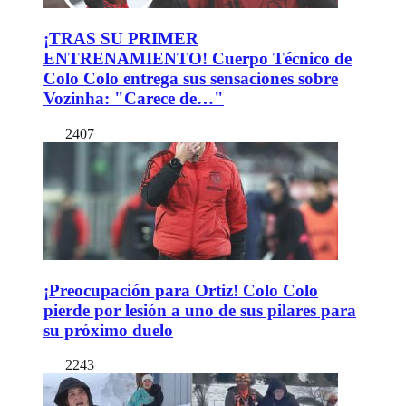
¡TRAS SU PRIMER
ENTRENAMIENTO! Cuerpo Técnico de
Colo Colo entrega sus sensaciones sobre
Vozinha: "Carece de…"
2407
¡Preocupación para Ortiz! Colo Colo
pierde por lesión a uno de sus pilares para
su próximo duelo
2243