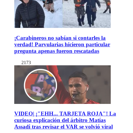
¡Carabineros no sabían si contarles la
verdad! Parvularias hicieron particular
pregunta apenas fueron rescatadas
2173
VIDEO| ¡"EHH... TARJETA ROJA"! La
curiosa explicación del árbitro Matías
Assadi tras revisar el VAR se volvió viral