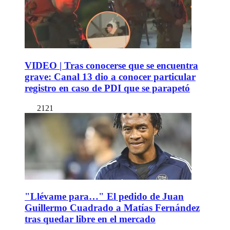
VIDEO | Tras conocerse que se encuentra
grave: Canal 13 dio a conocer particular
registro en caso de PDI que se parapetó
2121
"Llévame para…" El pedido de Juan
Guillermo Cuadrado a Matías Fernández
tras quedar libre en el mercado