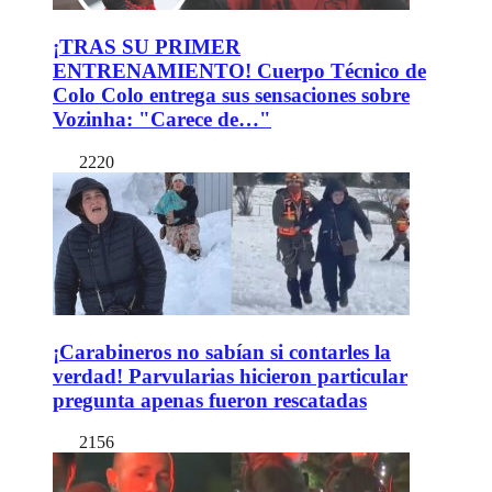
¡TRAS SU PRIMER
ENTRENAMIENTO! Cuerpo Técnico de
Colo Colo entrega sus sensaciones sobre
Vozinha: "Carece de…"
2220
¡Carabineros no sabían si contarles la
verdad! Parvularias hicieron particular
pregunta apenas fueron rescatadas
2156