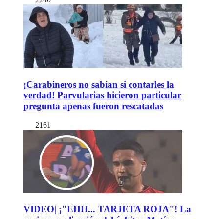
¡Carabineros no sabían si contarles la
verdad! Parvularias hicieron particular
pregunta apenas fueron rescatadas
2161
VIDEO| ¡"EHH... TARJETA ROJA"! La