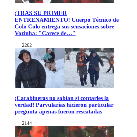
¡TRAS SU PRIMER
ENTRENAMIENTO! Cuerpo Técnico de
Colo Colo entrega sus sensaciones sobre
Vozinha: "Carece de…"
2202
¡Carabineros no sabían si contarles la
verdad! Parvularias hicieron particular
pregunta apenas fueron rescatadas
2144