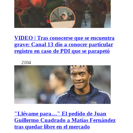
VIDEO | Tras conocerse que se encuentra
grave: Canal 13 dio a conocer particular
registro en caso de PDI que se parapetó
2104
"Llévame para…" El pedido de Juan
Guillermo Cuadrado a Matías Fernández
tras quedar libre en el mercado