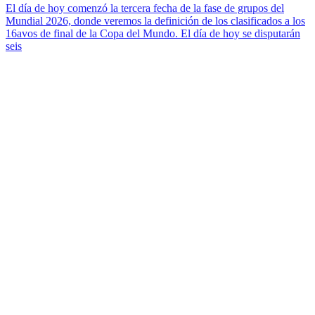
El día de hoy comenzó la tercera fecha de la fase de grupos del
Mundial 2026, donde veremos la definición de los clasificados a los
16avos de final de la Copa del Mundo. El día de hoy se disputarán
seis