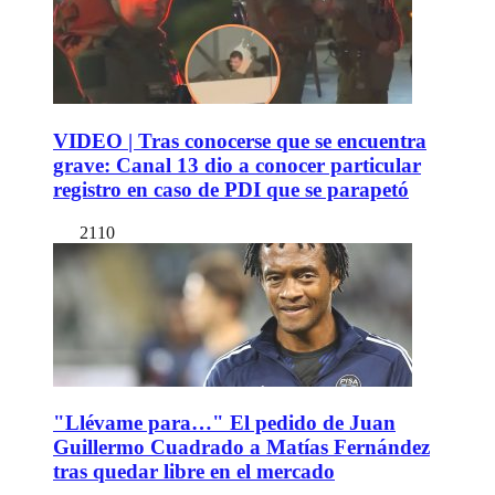
VIDEO | Tras conocerse que se encuentra
grave: Canal 13 dio a conocer particular
registro en caso de PDI que se parapetó
2110
"Llévame para…" El pedido de Juan
Guillermo Cuadrado a Matías Fernández
tras quedar libre en el mercado