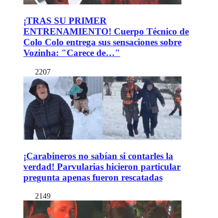
¡TRAS SU PRIMER
ENTRENAMIENTO! Cuerpo Técnico de
Colo Colo entrega sus sensaciones sobre
Vozinha: "Carece de…"
2207
¡Carabineros no sabían si contarles la
verdad! Parvularias hicieron particular
pregunta apenas fueron rescatadas
2149