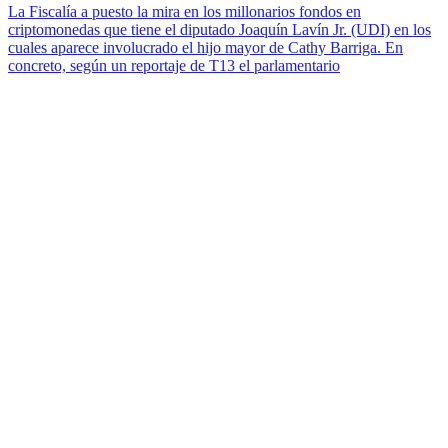
La Fiscalía a puesto la mira en los millonarios fondos en
criptomonedas que tiene el diputado Joaquín Lavín Jr. (UDI) en los
cuales aparece involucrado el hijo mayor de Cathy Barriga. En
concreto, según un reportaje de T13 el parlamentario