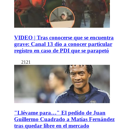
VIDEO | Tras conocerse que se encuentra
grave: Canal 13 dio a conocer particular
registro en caso de PDI que se parapetó
2121
"Llévame para…" El pedido de Juan
Guillermo Cuadrado a Matías Fernández
tras quedar libre en el mercado