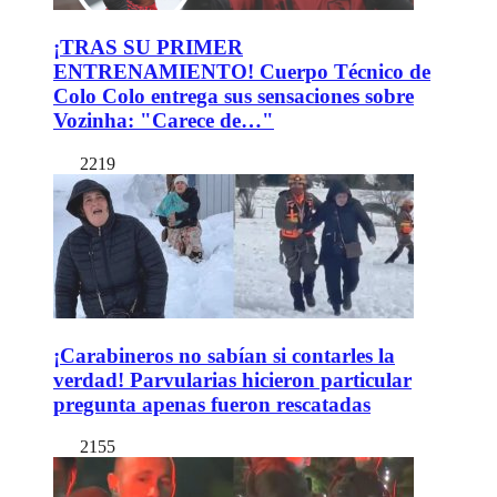
¡TRAS SU PRIMER
ENTRENAMIENTO! Cuerpo Técnico de
Colo Colo entrega sus sensaciones sobre
Vozinha: "Carece de…"
2219
¡Carabineros no sabían si contarles la
verdad! Parvularias hicieron particular
pregunta apenas fueron rescatadas
2155