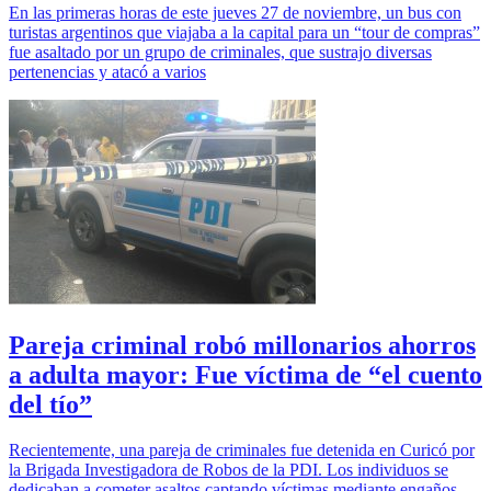
En las primeras horas de este jueves 27 de noviembre, un bus con
turistas argentinos que viajaba a la capital para un “tour de compras”
fue asaltado por un grupo de criminales, que sustrajo diversas
pertenencias y atacó a varios
Pareja criminal robó millonarios ahorros
a adulta mayor: Fue víctima de “el cuento
del tío”
Recientemente, una pareja de criminales fue detenida en Curicó por
la Brigada Investigadora de Robos de la PDI. Los individuos se
dedicaban a cometer asaltos captando víctimas mediante engaños