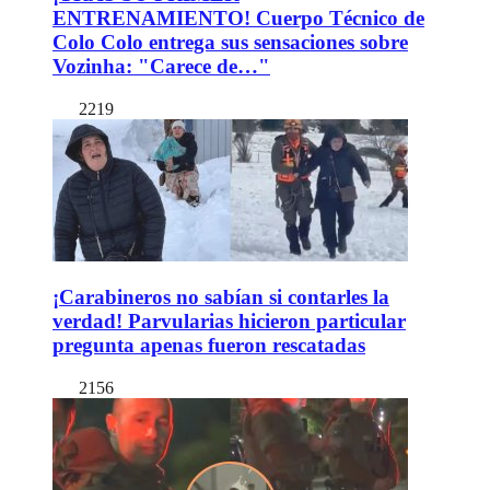
ENTRENAMIENTO! Cuerpo Técnico de
Colo Colo entrega sus sensaciones sobre
Vozinha: "Carece de…"
2219
¡Carabineros no sabían si contarles la
verdad! Parvularias hicieron particular
pregunta apenas fueron rescatadas
2156