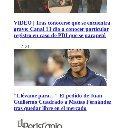
VIDEO | Tras conocerse que se encuentra
grave: Canal 13 dio a conocer particular
registro en caso de PDI que se parapetó
2121
"Llévame para…" El pedido de Juan
Guillermo Cuadrado a Matías Fernández
tras quedar libre en el mercado