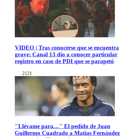
VIDEO | Tras conocerse que se encuentra
grave: Canal 13 dio a conocer particular
registro en caso de PDI que se parapetó
2121
"Llévame para…" El pedido de Juan
Guillermo Cuadrado a Matías Fernández