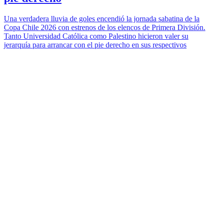
Una verdadera lluvia de goles encendió la jornada sabatina de la
Copa Chile 2026 con estrenos de los elencos de Primera División.
Tanto Universidad Católica como Palestino hicieron valer su
jerarquía para arrancar con el pie derecho en sus respectivos