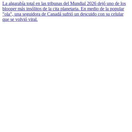
La algarabía total en las tribunas del Mundial 2026 dejó uno de los
blooper más insólitos de la cita planetaria. En medio de la popular
"ola", una seguidora de Canadá sufrió un descuido con su celular
que se volvió viral.