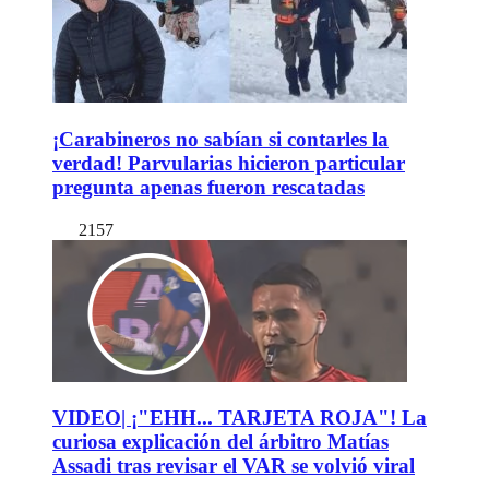
¡Carabineros no sabían si contarles la
verdad! Parvularias hicieron particular
pregunta apenas fueron rescatadas
2157
VIDEO| ¡"EHH... TARJETA ROJA"! La
curiosa explicación del árbitro Matías
Assadi tras revisar el VAR se volvió viral