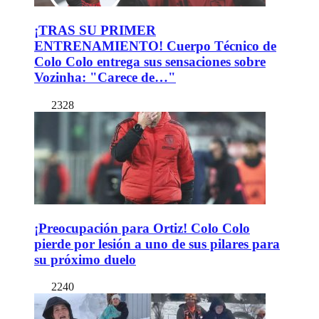
¡TRAS SU PRIMER
ENTRENAMIENTO! Cuerpo Técnico de
Colo Colo entrega sus sensaciones sobre
Vozinha: "Carece de…"
2328
¡Preocupación para Ortiz! Colo Colo
pierde por lesión a uno de sus pilares para
su próximo duelo
2240