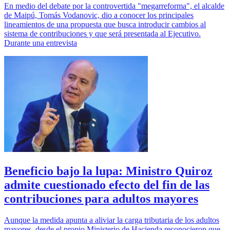
En medio del debate por la controvertida "megarreforma", el alcalde
de Maipú, Tomás Vodanovic, dio a conocer los principales
lineamientos de una propuesta que busca introducir cambios al
sistema de contribuciones y que será presentada al Ejecutivo.
Durante una entrevista
Beneficio bajo la lupa: Ministro Quiroz
admite cuestionado efecto del fin de las
contribuciones para adultos mayores
Aunque la medida apunta a aliviar la carga tributaria de los adultos
mayores, desde el propio Ministerio de Hacienda reconocieron que