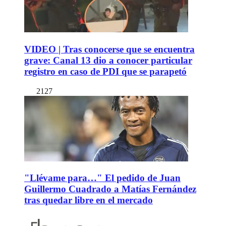
VIDEO | Tras conocerse que se encuentra
grave: Canal 13 dio a conocer particular
registro en caso de PDI que se parapetó
2127
"Llévame para…" El pedido de Juan
Guillermo Cuadrado a Matías Fernández
tras quedar libre en el mercado