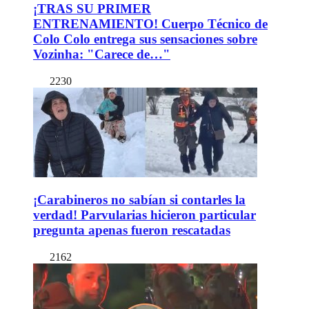
¡TRAS SU PRIMER
ENTRENAMIENTO! Cuerpo Técnico de
Colo Colo entrega sus sensaciones sobre
Vozinha: "Carece de…"
2230
¡Carabineros no sabían si contarles la
verdad! Parvularias hicieron particular
pregunta apenas fueron rescatadas
2162