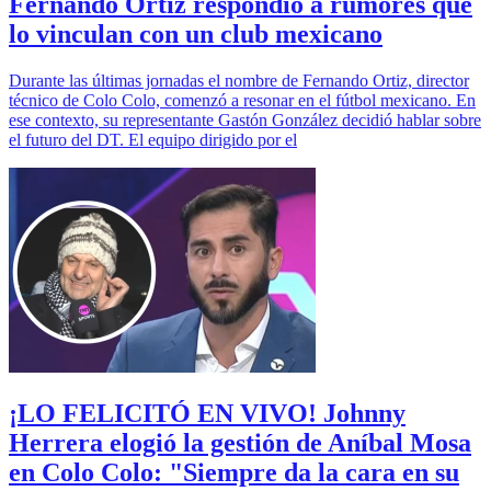
Fernando Ortiz respondió a rumores que
lo vinculan con un club mexicano
Durante las últimas jornadas el nombre de Fernando Ortiz, director
técnico de Colo Colo, comenzó a resonar en el fútbol mexicano. En
ese contexto, su representante Gastón González decidió hablar sobre
el futuro del DT. El equipo dirigido por el
¡LO FELICITÓ EN VIVO! Johnny
Herrera elogió la gestión de Aníbal Mosa
en Colo Colo: "Siempre da la cara en su