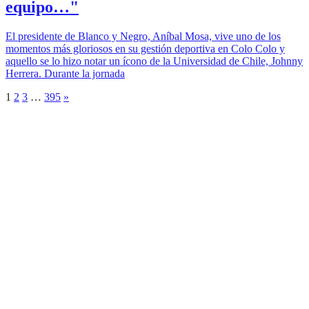
equipo…"
El presidente de Blanco y Negro, Aníbal Mosa, vive uno de los
momentos más gloriosos en su gestión deportiva en Colo Colo y
aquello se lo hizo notar un ícono de la Universidad de Chile, Johnny
Herrera. Durante la jornada
1
2
3
…
395
»