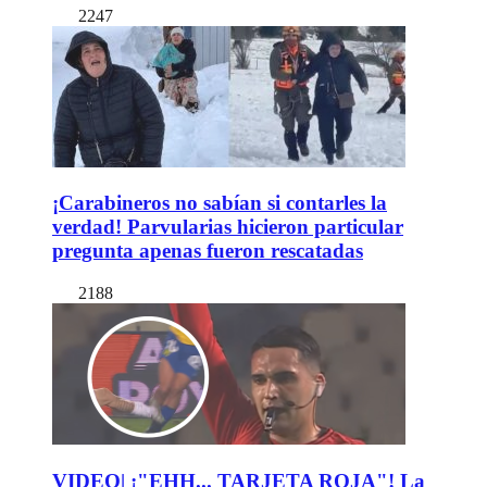
2247
¡Carabineros no sabían si contarles la
verdad! Parvularias hicieron particular
pregunta apenas fueron rescatadas
2188
VIDEO| ¡"EHH... TARJETA ROJA"! La