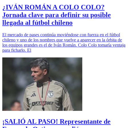
¿IVÁN ROMÁN A COLO COLO?
Jornada clave para definir su posible
llegada al fútbol chileno
El mercado de pases continúa moviéndose con fuerza en el fútbol
chileno y uno de los nombres que vuelve a aparecer en la órbita de
los equipos grandes es el de Iván Román. Colo Colo tomaría ventaja
para ficharlo. El
¡SALIÓ AL PASO! Representante de