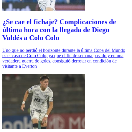
¿Se cae el fichaje? Complicaciones de
última hora con la llegada de Diego
Valdés a Colo Colo
Uno que no perdió el horizonte durante la última Copa del Mundo
es el caso de Colo Colo, ya que el fin de semana pasado y en una
verdadera guerra de goles, consiguió derrotar en condición de
visitante a Everton