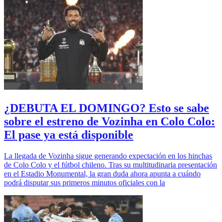
¿DEBUTA EL DOMINGO? Esto se sabe
sobre el estreno de Vozinha en Colo Colo:
El pase ya está disponible
La llegada de Vozinha sigue generando expectación en los hinchas
de Colo Colo y el fútbol chileno. Tras su multitudinaria presentación
en el Estadio Monumental, la gran duda ahora apunta a cuándo
podrá disputar sus primeros minutos oficiales con la