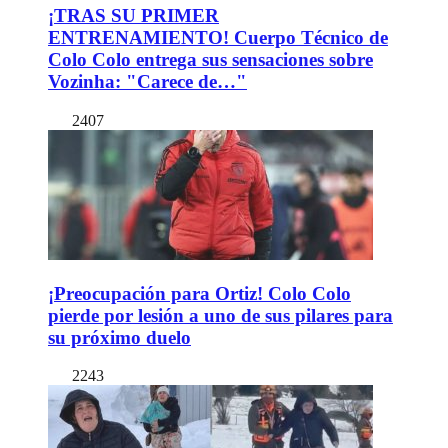
¡TRAS SU PRIMER
ENTRENAMIENTO! Cuerpo Técnico de
Colo Colo entrega sus sensaciones sobre
Vozinha: "Carece de…"
2407
¡Preocupación para Ortiz! Colo Colo
pierde por lesión a uno de sus pilares para
su próximo duelo
2243