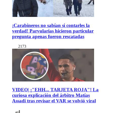
¡Carabineros no sabían si contarles la
verdad! Parvularias hicieron particular
pregunta apenas fueron rescatadas
2173
VIDEO| ¡"EHH... TARJETA ROJA"! La
curiosa explicación del árbitro Matías
Assadi tras revisar el VAR se volvió viral