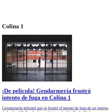
Colina 1
¡De película! Gendarmería frustró
intento de fuga en Colina 1
Gendarmería informó que se frustró el intento de fuga de un interno