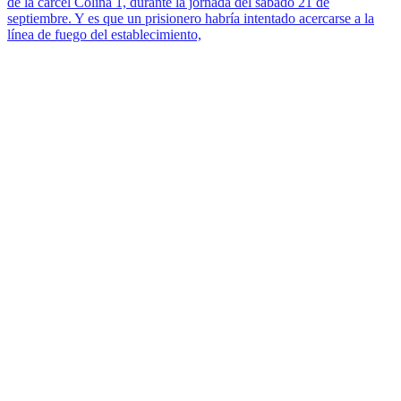
de la cárcel Colina 1, durante la jornada del sábado 21 de
septiembre. Y es que un prisionero habría intentado acercarse a la
línea de fuego del establecimiento,