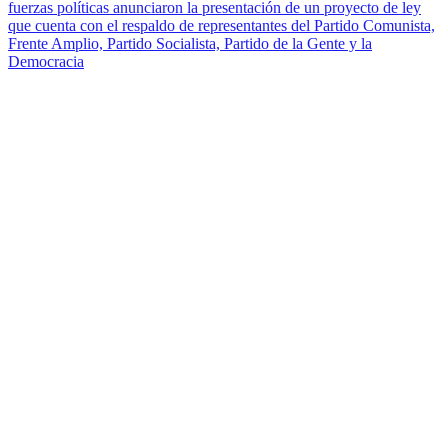
fuerzas políticas anunciaron la presentación de un proyecto de ley
que cuenta con el respaldo de representantes del Partido Comunista,
Frente Amplio, Partido Socialista, Partido de la Gente y la
Democracia