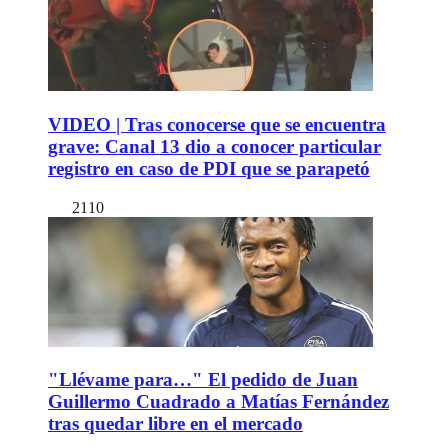
VIDEO | Tras conocerse que se encuentra
grave: Canal 13 dio a conocer particular
registro en caso de PDI que se parapetó
2110
"Llévame para…" El pedido de Juan
Guillermo Cuadrado a Matías Fernández
tras quedar libre en el mercado