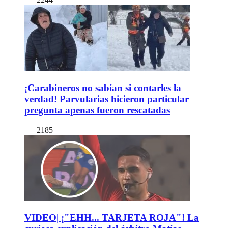
¡Carabineros no sabían si contarles la
verdad! Parvularias hicieron particular
pregunta apenas fueron rescatadas
2185
VIDEO| ¡"EHH... TARJETA ROJA"! La