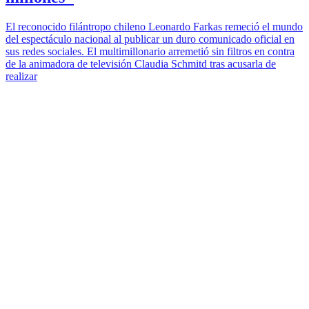
El reconocido filántropo chileno Leonardo Farkas remeció el mundo
del espectáculo nacional al publicar un duro comunicado oficial en
sus redes sociales. El multimillonario arremetió sin filtros en contra
de la animadora de televisión Claudia Schmitd tras acusarla de
realizar