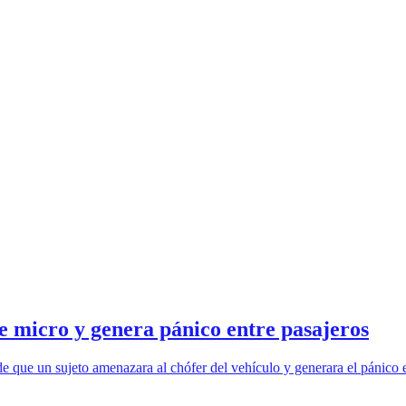
e micro y genera pánico entre pasajeros
que un sujeto amenazara al chófer del vehículo y generara el pánico en