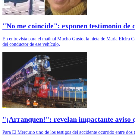
"No me coincide": exponen testimonio de ch
En entrevista para el matinal Mucho Gusto, la nieta de María Elcira 
del conductor de ese vehículo,
"¡Arranquen!": revelan impactante aviso q
Para El Mercurio uno de los testigos del accidente ocurrido entre dos 