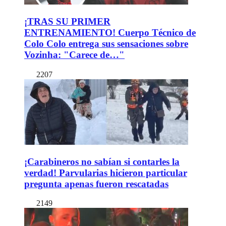
¡TRAS SU PRIMER
ENTRENAMIENTO! Cuerpo Técnico de
Colo Colo entrega sus sensaciones sobre
Vozinha: "Carece de…"
2207
¡Carabineros no sabían si contarles la
verdad! Parvularias hicieron particular
pregunta apenas fueron rescatadas
2149