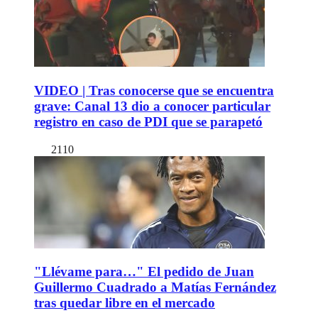
VIDEO | Tras conocerse que se encuentra
grave: Canal 13 dio a conocer particular
registro en caso de PDI que se parapetó
2110
"Llévame para…" El pedido de Juan
Guillermo Cuadrado a Matías Fernández
tras quedar libre en el mercado