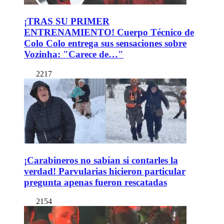
¡TRAS SU PRIMER
ENTRENAMIENTO! Cuerpo Técnico de
Colo Colo entrega sus sensaciones sobre
Vozinha: "Carece de…"
2217
¡Carabineros no sabían si contarles la
verdad! Parvularias hicieron particular
pregunta apenas fueron rescatadas
2154