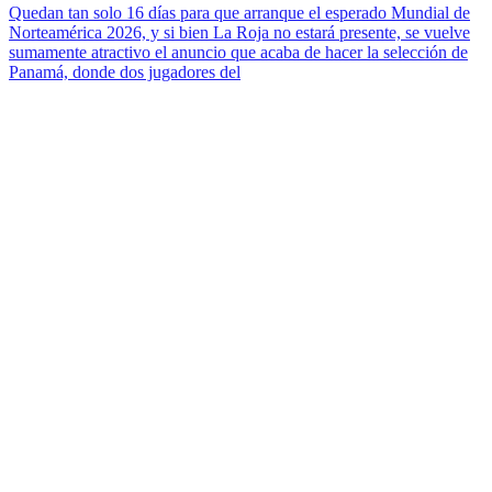
Quedan tan solo 16 días para que arranque el esperado Mundial de
Norteamérica 2026, y si bien La Roja no estará presente, se vuelve
sumamente atractivo el anuncio que acaba de hacer la selección de
Panamá, donde dos jugadores del