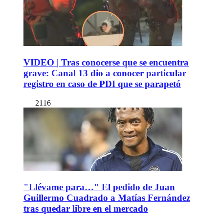
VIDEO | Tras conocerse que se encuentra
grave: Canal 13 dio a conocer particular
registro en caso de PDI que se parapetó
2116
"Llévame para…" El pedido de Juan
Guillermo Cuadrado a Matías Fernández
tras quedar libre en el mercado