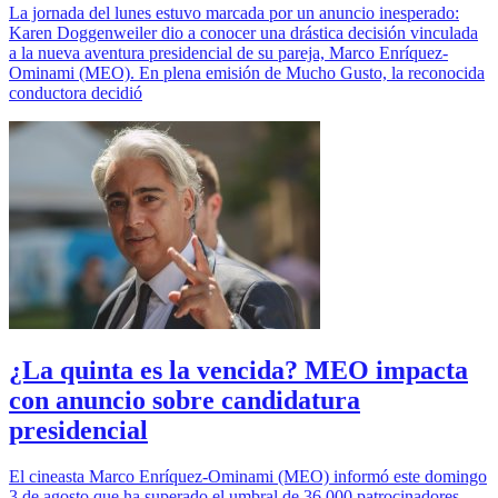
La jornada del lunes estuvo marcada por un anuncio inesperado:
Karen Doggenweiler dio a conocer una drástica decisión vinculada
a la nueva aventura presidencial de su pareja, Marco Enríquez-
Ominami (MEO). En plena emisión de Mucho Gusto, la reconocida
conductora decidió
¿La quinta es la vencida? MEO impacta
con anuncio sobre candidatura
presidencial
El cineasta Marco Enríquez-Ominami (MEO) informó este domingo
3 de agosto que ha superado el umbral de 36.000 patrocinadores,