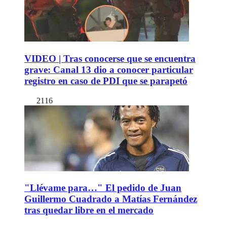
VIDEO | Tras conocerse que se encuentra
grave: Canal 13 dio a conocer particular
registro en caso de PDI que se parapetó
2116
"Llévame para…" El pedido de Juan
Guillermo Cuadrado a Matías Fernández
tras quedar libre en el mercado