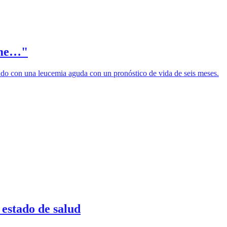
 me…"
cado con una leucemia aguda con un pronóstico de vida de seis meses.
 estado de salud