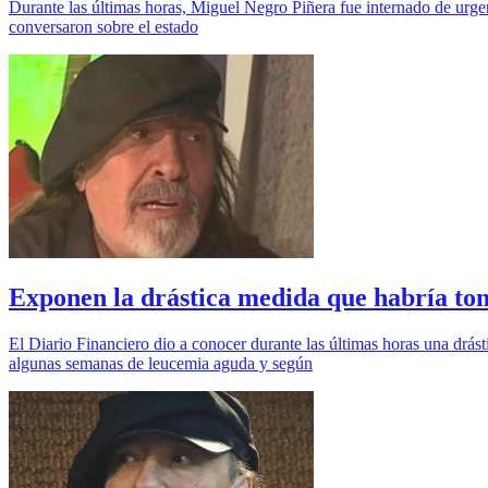
Durante las últimas horas, Miguel Negro Piñera fue internado de urge
conversaron sobre el estado
Exponen la drástica medida que habría to
El Diario Financiero dio a conocer durante las últimas horas una dr
algunas semanas de leucemia aguda y según