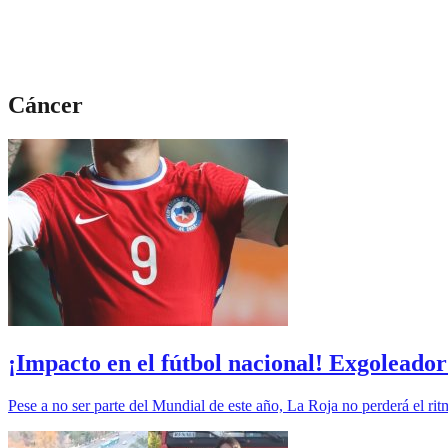
Cáncer
¡Impacto en el fútbol nacional! Exgoleador
Pese a no ser parte del Mundial de este año, La Roja no perderá el ri