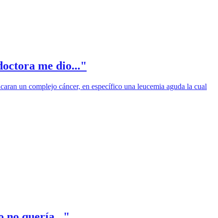
doctora me dio..."
icaran un complejo cáncer, en específico una leucemia aguda la cual
o no quería..."