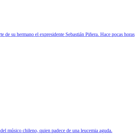
erte de su hermano el expresidente Sebastián Piñera. Hace pocas horas
d del músico chileno, quien padece de una leucemia aguda.