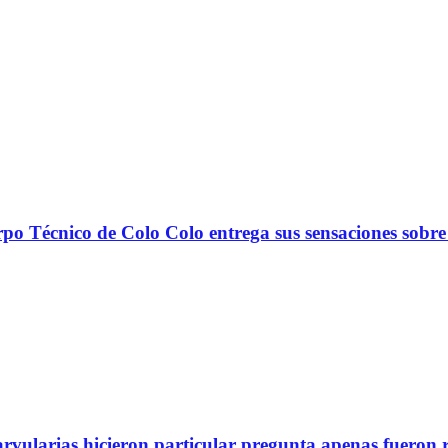
nico de Colo Colo entrega sus sensaciones sobre
arvularias hicieron particular pregunta apenas fueron 