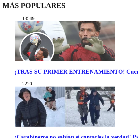
MÁS POPULARES
13549
¡TRAS SU PRIMER ENTRENAMIENTO! Cuerpo Téc
2220
¡Carabineros no sabían si contarles la verdad! P